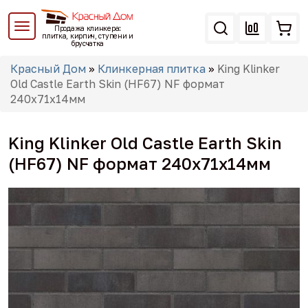
Перейти
к
Продажа клинкера:
основному
плитка, кирпич, ступени и
брусчатка
содержанию
Вы
Красный Дом
»
Клинкерная плитка
»
King Klinker
здесь
Old Castle Earth Skin (HF67) NF формат
240x71x14мм
King Klinker Old Castle Earth Skin
(HF67) NF формат 240x71x14мм