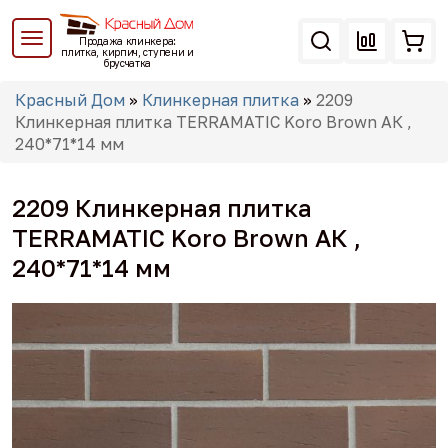
Перейти
к
Продажа клинкера:
основному
плитка, кирпич, ступени и
брусчатка
содержанию
Вы
Красный Дом
»
Клинкерная плитка
»
2209
здесь
Клинкерная плитка TERRAMATIC Koro Brown АК ,
240*71*14 мм
2209 Клинкерная плитка
TERRAMATIC Koro Brown АК ,
240*71*14 мм