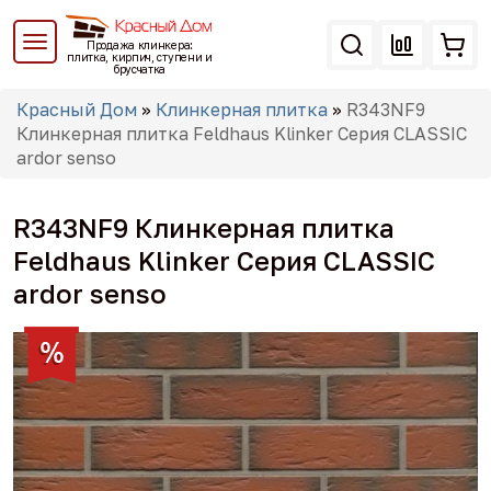
Перейти
к
Продажа клинкера:
основному
плитка, кирпич, ступени и
брусчатка
содержанию
Вы
Красный Дом
»
Клинкерная плитка
»
R343NF9
здесь
Клинкерная плитка Feldhaus Klinker Серия CLASSIC
ardor senso
R343NF9 Клинкерная плитка
Feldhaus Klinker Серия CLASSIC
ardor senso