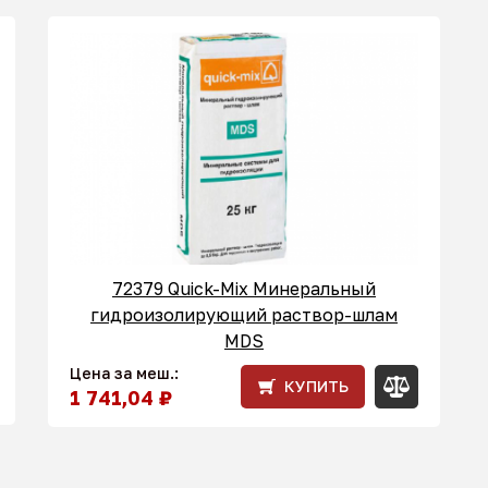
72379 Quick-Mix Минеральный
гидроизолирующий раствор-шлам
MDS
Цена за меш.:
КУПИТЬ
1 741,04 ₽