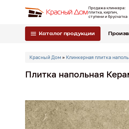
Перейти
Продажа клинкера:
к
плитка, кирпич,
основному
ступени и брусчатка
содержанию
Каталог продукции
Произ
Вы
Красный Дом
»
Клинкерная плитка наполь
здесь
Плитка напольная Керам