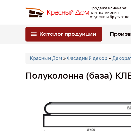
Перейти
Продажа клинкера:
к
плитка, кирпич,
основному
ступени и брусчатка
содержанию
Каталог продукции
Произ
Вы
Красный Дом
»
Фасадный декор
»
Декора
здесь
Полуколонна (база) КЛ