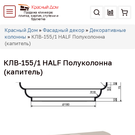
Перейти
к
Продажа клинкера:
основному
плитка, кирпич, ступени и
брусчатка
содержанию
Вы
Красный Дом
»
Фасадный декор
»
Декоративные
здесь
колонны
»
КЛВ-155/1 HALF Полуколонна
(капитель)
КЛВ-155/1 HALF Полуколонна
(капитель)