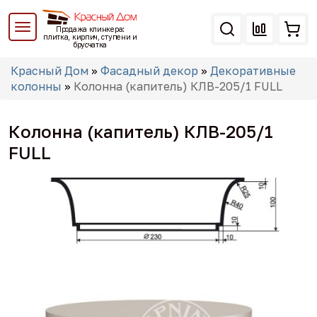
Перейти
к
Продажа клинкера:
основному
плитка, кирпич, ступени и
брусчатка
содержанию
Вы
Красный Дом
»
Фасадный декор
»
Декоративные
здесь
колонны
»
Колонна (капитель) КЛВ-205/1 FULL
Колонна (капитель) КЛВ-205/1
FULL