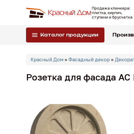
Перейти
Продажа клинкера:
к
плитка, кирпич,
основному
ступени и брусчатка
содержанию
Каталог продукции
Произ
Вы
Красный Дом
»
Фасадный декор
»
Декора
здесь
Розетка для фасада АС 