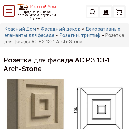
Перейти
к
Продажа клинкера:
основному
плитка, кирпич, ступени и
брусчатка
содержанию
Вы
Красный Дом
»
Фасадный декор
»
Декоративные
здесь
элементы для фасада
»
Розетки, триглиф
»
Розетка
для фасада АС РЗ 13-1 Arch-Stone
Розетка для фасада АС РЗ 13-1
Arch-Stone