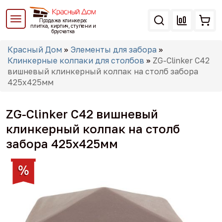
Перейти
к
Продажа клинкера:
основному
плитка, кирпич, ступени и
брусчатка
содержанию
Вы
Красный Дом
»
Элементы для забора
»
здесь
Клинкерные колпаки для столбов
»
ZG-Clinker C42
вишневый клинкерный колпак на столб забора
425x425мм
ZG-Clinker C42 вишневый
клинкерный колпак на столб
забора 425x425мм