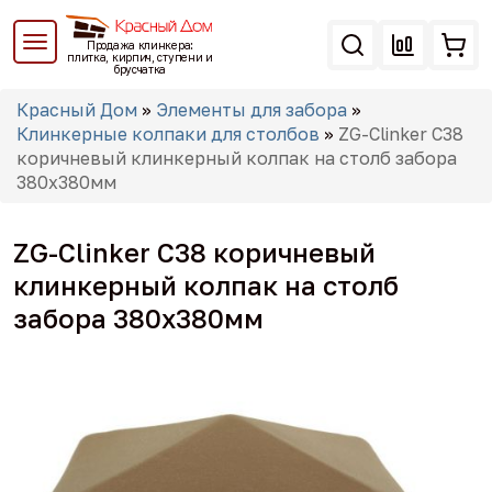
Перейти
к
Продажа клинкера:
основному
плитка, кирпич, ступени и
брусчатка
содержанию
Вы
Красный Дом
»
Элементы для забора
»
здесь
Клинкерные колпаки для столбов
»
ZG-Clinker C38
коричневый клинкерный колпак на столб забора
380x380мм
ZG-Clinker C38 коричневый
клинкерный колпак на столб
забора 380x380мм