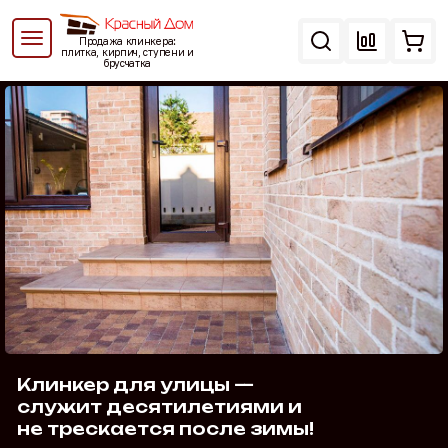
Перейти
к
Продажа клинкера:
основному
плитка, кирпич, ступени и
брусчатка
содержанию
Клинкер для улицы —
служит десятилетиями и
не трескается после зимы!