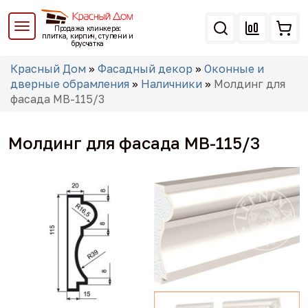
Перейти
к
Продажа клинкера:
основному
плитка, кирпич, ступени и
брусчатка
содержанию
Вы
Красный Дом
»
Фасадный декор
»
Оконные и
здесь
дверные обрамления
»
Наличники
»
Молдинг для
фасада МВ-115/3
Молдинг для фасада МВ-115/3