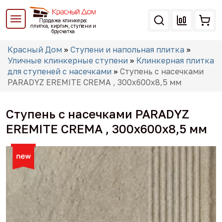
Перейти
к
Продажа клинкера:
основному
плитка, кирпич, ступени и
брусчатка
содержанию
Вы
Красный Дом
»
Ступени и напольная плитка
»
здесь
Уличные клинкерные ступени
»
Клинкерная плитка
для ступеней с насечками
»
Ступень с насечками
PARADYZ EREMITE CREMA , 300х600х8,5 мм
Ступень с насечками PARADYZ
EREMITE CREMA , 300х600х8,5 мм