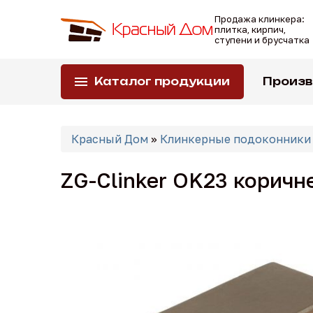
Перейти
Продажа клинкера:
к
плитка, кирпич,
основному
ступени и брусчатка
содержанию
Каталог продукции
Произ
Вы
Красный Дом
»
Клинкерные подоконники
здесь
ZG-Clinker OK23 корич