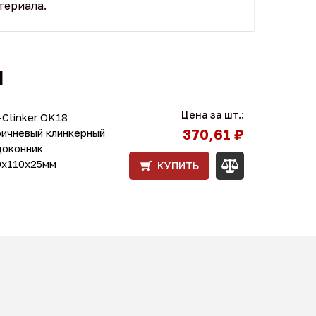
териала.
Ы
Цена за шт.:
Clinker OK18
370,61 ₽
ричневый клинкерный
доконник
0x110x25мм
КУПИТЬ