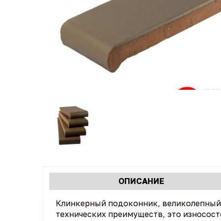
Характеристики
ОПИСАНИЕ
(АКТИВНАЯ
табы
ВКЛАДКА)
Клинкерный подоконник, великолепный 
технических преимуществ, это износост