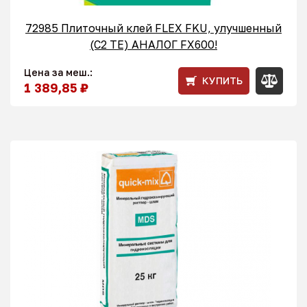
72985 Плиточный клей FLEX FKU, улучшенный
(С2 ТЕ) АНАЛОГ FX600!
Цена за меш.:
КУПИТЬ
1 389,85 ₽