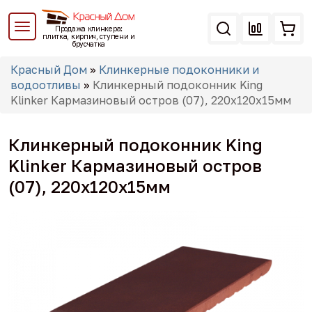
Перейти
к
Продажа клинкера:
основному
плитка, кирпич, ступени и
брусчатка
содержанию
Вы
Красный Дом
»
Клинкерные подоконники и
здесь
водоотливы
»
Клинкерный подоконник King
Klinker Кармазиновый остров (07), 220х120х15мм
Клинкерный подоконник King
Klinker Кармазиновый остров
(07), 220х120х15мм