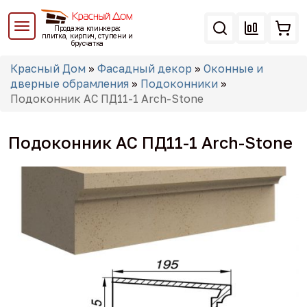
Перейти
к
Продажа клинкера:
основному
плитка, кирпич, ступени и
брусчатка
содержанию
Вы
Красный Дом
»
Фасадный декор
»
Оконные и
здесь
дверные обрамления
»
Подоконники
»
Подоконник АС ПД11-1 Arch-Stone
Подоконник АС ПД11-1 Arch-Stone