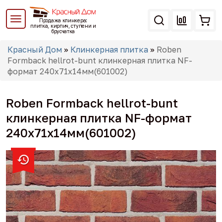
Перейти
к
Продажа клинкера:
основному
плитка, кирпич, ступени и
брусчатка
содержанию
Вы
Красный Дом
»
Клинкерная плитка
»
Roben
здесь
Formback hellrot-bunt клинкерная плитка NF-
формат 240x71x14мм(601002)
Roben Formback hellrot-bunt
клинкерная плитка NF-формат
240x71x14мм(601002)