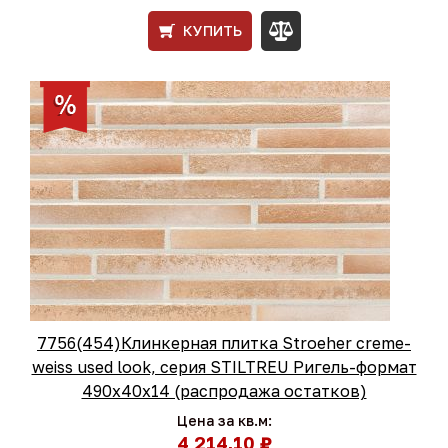
КУПИТЬ
7756(454)Клинкерная плитка Stroeher creme-
weiss used look, серия STILTREU Ригель-формат
490х40х14 (распродажа остатков)
Цена за кв.м:
4 214,10 ₽