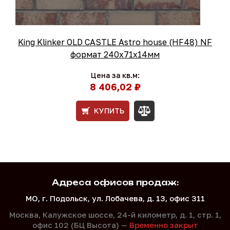
King Klinker OLD CASTLE Astro house (HF48) NF
формат 240x71x14мм
Цена за кв.м:
8 406,02 ₽
КУПИТЬ
Адреса офисов продаж:
МО, г. Подольск, ул. Лобачева, д. 13, офис 311
Москва, Калужское шоссе, 24-й километр, д. 1,
стр. 1,
офис 102 (БЦ Высота) —
Временно закрыт