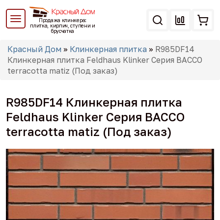
Перейти
к
Продажа клинкера:
основному
плитка, кирпич, ступени и
брусчатка
содержанию
Вы
Красный Дом
»
Клинкерная плитка
»
R985DF14
здесь
Клинкерная плитка Feldhaus Klinker Серия BACCO
terracotta matiz (Под заказ)
R985DF14 Клинкерная плитка
Feldhaus Klinker Серия BACCO
terracotta matiz (Под заказ)