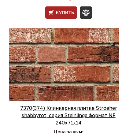
КУПИТЬ
7370(374) Клинкерная плитка Stroeher
shabbyrot, серия Steinlinge формат NF
240х71х14
Цена за кв.м: