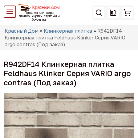
Перейти
к
Продажа клинкера:
основному
плитка, кирпич, ступени и
брусчатка
содержанию
Вы
Красный Дом
»
Клинкерная плитка
»
R942DF14
здесь
Клинкерная плитка Feldhaus Klinker Серия VARIO
argo contras (Под заказ)
R942DF14 Клинкерная плитка
Feldhaus Klinker Серия VARIO argo
contras (Под заказ)