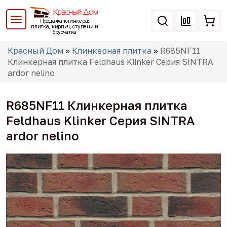
Перейти
к
Продажа клинкера:
основному
плитка, кирпич, ступени и
брусчатка
содержанию
Вы
Красный Дом
»
Клинкерная плитка
»
R685NF11
здесь
Клинкерная плитка Feldhaus Klinker Серия SINTRA
ardor nelino
R685NF11 Клинкерная плитка
Feldhaus Klinker Серия SINTRA
ardor nelino