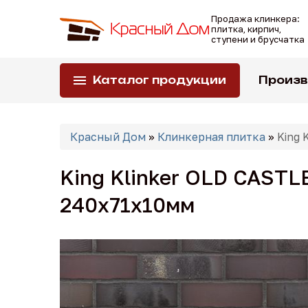
Перейти
Продажа клинкера:
к
плитка, кирпич,
основному
ступени и брусчатка
содержанию
Каталог продукции
Произ
Вы
Красный Дом
»
Клинкерная плитка
»
King 
здесь
King Klinker OLD CASTL
240x71x10мм