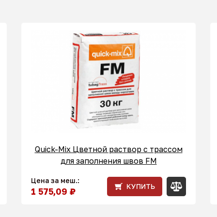
Quick-Mix Цветной раствор с трассом
для заполнения швов FM
Цена за меш.:
КУПИТЬ
1 575,09 ₽