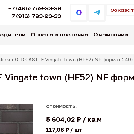
+7 (495) 769-33-39
Заказат
+7 (916)
793-93-33
водители
Оплата и доставка
О компании
Klinker OLD CASTLE Vingate town (HF52) NF формат 240
E Vingate town (HF52) NF фор
СТОИМОСТЬ:
5 604,02 ₽
кв.м
117,08 ₽
шт.