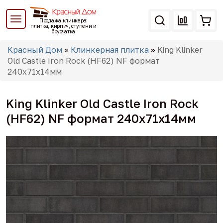
Перейти
к
Продажа клинкера:
основному
плитка, кирпич, ступени и
брусчатка
содержанию
Вы
Красный Дом
»
Клинкерная плитка
»
King Klinker
здесь
Old Castle Iron Rock (HF62) NF формат
240x71x14мм
King Klinker Old Castle Iron Rock
(HF62) NF формат 240x71x14мм