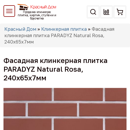
Перейти
к
Продажа клинкера:
основному
плитка, кирпич, ступени и
брусчатка
содержанию
Вы
Красный Дом
»
Клинкерная плитка
»
Фасадная
здесь
клинкерная плитка PARADYZ Natural Rosa,
240x65x7мм
Фасадная клинкерная плитка
PARADYZ Natural Rosa,
240x65x7мм