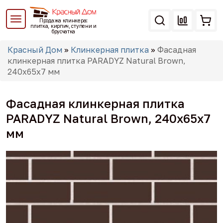
Перейти
к
Продажа клинкера:
основному
плитка, кирпич, ступени и
брусчатка
содержанию
Вы
Красный Дом
»
Клинкерная плитка
»
Фасадная
здесь
клинкерная плитка PARADYZ Natural Brown,
240x65x7 мм
Фасадная клинкерная плитка
PARADYZ Natural Brown, 240x65x7
мм