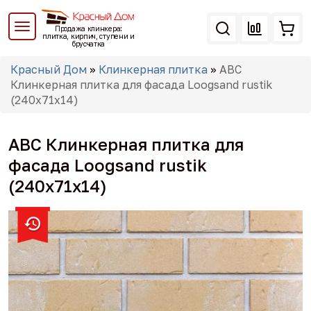
Перейти
к
Продажа клинкера:
основному
плитка, кирпич, ступени и
брусчатка
содержанию
Вы
Красный Дом
»
Клинкерная плитка
»
ABC
здесь
Клинкерная плитка для фасада Loogsand rustik
(240х71х14)
ABC Клинкерная плитка для
фасада Loogsand rustik
(240х71х14)