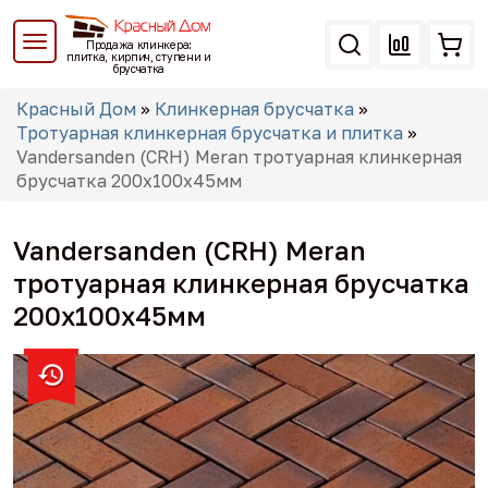
Перейти
к
Продажа клинкера:
основному
плитка, кирпич, ступени и
брусчатка
содержанию
Вы
Красный Дом
»
Клинкерная брусчатка
»
здесь
Тротуарная клинкерная брусчатка и плитка
»
Vandersanden (CRH) Meran тротуарная клинкерная
брусчатка 200x100x45мм
Vandersanden (CRH) Meran
тротуарная клинкерная брусчатка
200x100x45мм