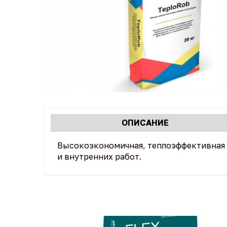
Характеристики
ОПИСАНИЕ
(АКТИВНАЯ
табы
ВКЛАДКА)
Высокоэкономичная, теплоэффективная ц
и внутренних работ.