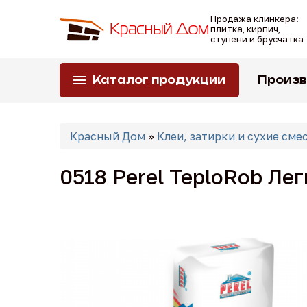
Перейти
Продажа клинкера:
к
плитка, кирпич,
основному
ступени и брусчатка
содержанию
Каталог продукции
Произ
Вы
Красный Дом
»
Клеи, затирки и сухие сме
здесь
0518 Perel TeploRob Ле