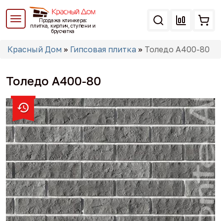
Перейти
к
Продажа клинкера:
основному
плитка, кирпич, ступени и
брусчатка
содержанию
Вы
Красный Дом
»
Гипсовая плитка
»
Толедо А400-80
здесь
Толедо А400-80