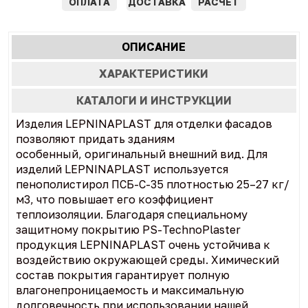
ОПЛАТА
ДОСТАВКА
РАСЧЕТ
Характеристики
ОПИСАНИЕ
(АКТИВНАЯ
табы
ВКЛАДКА)
ХАРАКТЕРИСТИКИ
КАТАЛОГИ И ИНСТРУКЦИИ
Изделия LEPNINAPLAST для отделки фасадов
позволяют придать зданиям
особенный, оригинальный внешний вид. Для
изделий LEPNINAPLAST используется
пенополистирол ПСБ-С-35 плотностью 25–27 кг/
м3, что повышает его коэффициент
теплоизоляции. Благодаря специальному
защитному покрытию PS-TechnoPlaster
продукция LEPNINAPLAST очень устойчива к
воздействию окружающей среды. Химический
состав покрытия гарантирует полную
влагонепроницаемость и максимальную
долговечность при использовании нашей