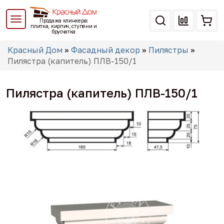
Перейти
к
Продажа клинкера:
основному
плитка, кирпич, ступени и
брусчатка
содержанию
Вы
Красный Дом
»
Фасадный декор
»
Пилястры
»
здесь
Пилястра (капитель) ПЛВ-150/1
Пилястра (капитель) ПЛВ-150/1