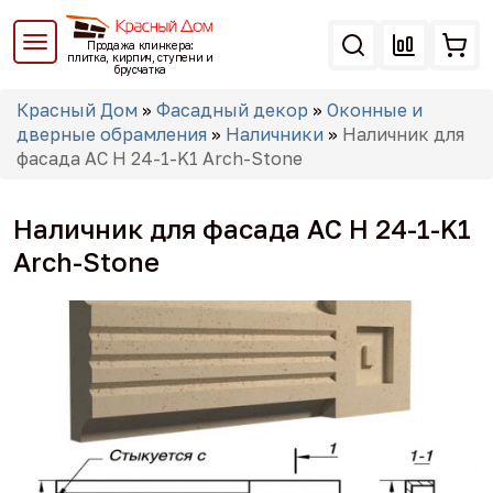
Перейти
к
Продажа клинкера:
основному
плитка, кирпич, ступени и
брусчатка
содержанию
Вы
Красный Дом
»
Фасадный декор
»
Оконные и
здесь
дверные обрамления
»
Наличники
»
Наличник для
фасада AC Н 24-1-K1 Arch-Stone
Наличник для фасада AC Н 24-1-K1
Arch-Stone