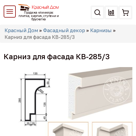
Перейти
к
Продажа клинкера:
основному
плитка, кирпич, ступени и
брусчатка
содержанию
Вы
Красный Дом
»
Фасадный декор
»
Карнизы
»
здесь
Карниз для фасада КВ-285/3
Карниз для фасада КВ-285/3