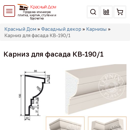
Перейти
к
Продажа клинкера:
основному
плитка, кирпич, ступени и
брусчатка
содержанию
Вы
Красный Дом
»
Фасадный декор
»
Карнизы
»
здесь
Карниз для фасада КВ-190/1
Карниз для фасада КВ-190/1