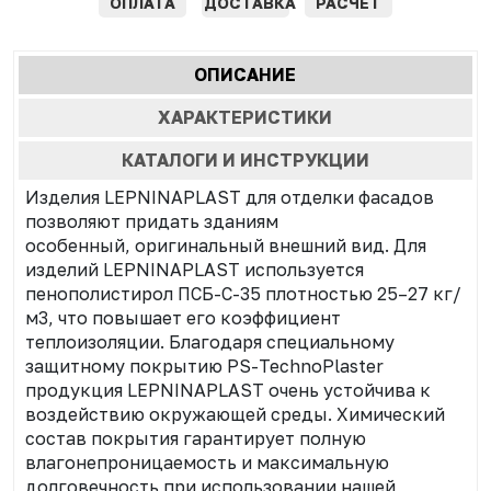
ОПЛАТА
ДОСТАВКА
РАСЧЕТ
Характеристики
ОПИСАНИЕ
(АКТИВНАЯ
табы
ВКЛАДКА)
ХАРАКТЕРИСТИКИ
КАТАЛОГИ И ИНСТРУКЦИИ
Изделия LEPNINAPLAST для отделки фасадов
позволяют придать зданиям
особенный, оригинальный внешний вид. Для
изделий LEPNINAPLAST используется
пенополистирол ПСБ-С-35 плотностью 25–27 кг/
м3, что повышает его коэффициент
теплоизоляции. Благодаря специальному
защитному покрытию PS-TechnoPlaster
продукция LEPNINAPLAST очень устойчива к
воздействию окружающей среды. Химический
состав покрытия гарантирует полную
влагонепроницаемость и максимальную
долговечность при использовании нашей