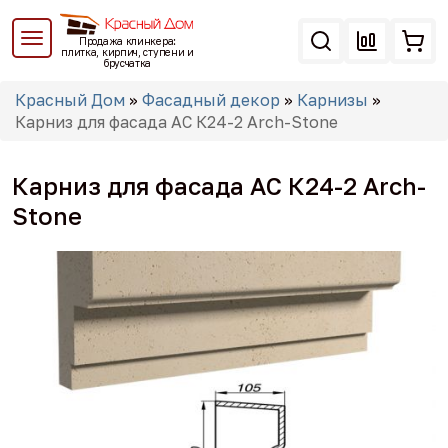
Перейти
к
Продажа клинкера:
основному
плитка, кирпич, ступени и
брусчатка
содержанию
Вы
Красный Дом
»
Фасадный декор
»
Карнизы
»
здесь
Карниз для фасада АС К24-2 Arch-Stone
Карниз для фасада АС К24-2 Arch-
Stone