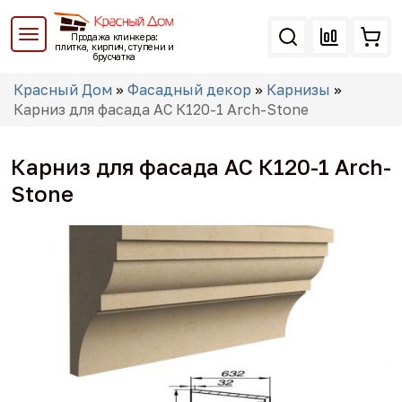
Перейти
к
Продажа клинкера:
основному
плитка, кирпич, ступени и
брусчатка
содержанию
Вы
Красный Дом
»
Фасадный декор
»
Карнизы
»
здесь
Карниз для фасада АС К120-1 Arch-Stone
Карниз для фасада АС К120-1 Arch-
Stone