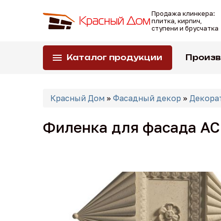
Перейти
Продажа клинкера:
к
плитка, кирпич,
основному
ступени и брусчатка
содержанию
Каталог продукции
Произ
Вы
Красный Дом
»
Фасадный декор
»
Декора
здесь
Филенка для фасада АС