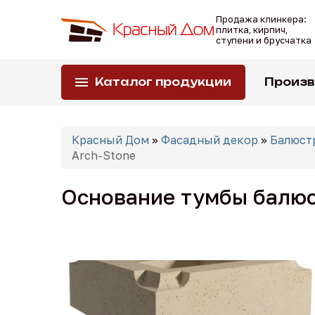
Перейти
Продажа клинкера:
к
плитка, кирпич,
основному
ступени и брусчатка
содержанию
Каталог продукции
Произ
Вы
Красный Дом
»
Фасадный декор
»
Балюст
здесь
Arch-Stone
Основание тумбы балюс