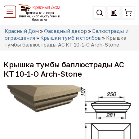
Перейти
к
Продажа клинкера:
основному
плитка, кирпич, ступени и
брусчатка
содержанию
Вы
Красный Дом
»
Фасадный декор
»
Балюстрады и
здесь
ограждения
»
Крышки тумб и столбов
»
Крышка
тумбы баллюстрады АС КТ 10-1-O Arch-Stone
Крышка тумбы баллюстрады АС
КТ 10-1-O Arch-Stone