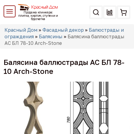
Перейти
к
Продажа клинкера:
основному
плитка, кирпич, ступени и
брусчатка
содержанию
Вы
Красный Дом
»
Фасадный декор
»
Балюстрады и
здесь
ограждения
»
Балясины
»
Балясина баллюстрады
АС БЛ 78-10 Arch-Stone
Балясина баллюстрады АС БЛ 78-
10 Arch-Stone