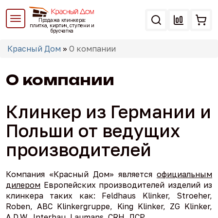
Перейти
к
Продажа клинкера:
основному
плитка, кирпич, ступени и
брусчатка
содержанию
Вы
Красный Дом
»
О компании
здесь
О компании
Клинкер из Германии и
Польши от ведущих
производителей
Компания «Красный Дом» является
официальным
дилером
Европейских производителей изделий из
клинкера таких как: Feldhaus Klinker, Stroeher,
Roben, ABC Klinkergruppe, King Klinker, ZG Klinker,
A.D.W., Interbau, Laumans, CRH, ЛСР.