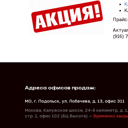
К
К
Прайс-
Актуал
(916) 
Адреса офисов продаж:
МО, г. Подольск, ул. Лобачева, д. 13, офис 311
Москва, Калужское шоссе, 24-й километр, д. 1
стр. 1, офис 102 (БЦ Высота) —
Временно закр