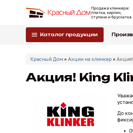
Перейти
Продажа клинкера:
к
плитка, кирпич,
основному
ступени и брусчатка
содержанию
Каталог продукции
Произ
Вы
здесь
Красный Дом
»
Акции на клинкер
»
Акция!
Акция! King Kl
Уважае
устано
До ко
фикси
О