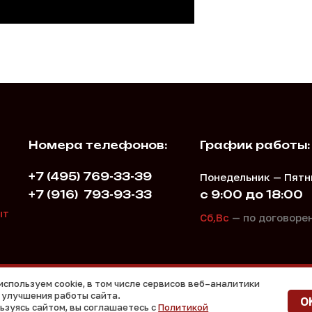
Номера телефонов:
График работы:
+7 (495) 769-33-39
Понедельник — Пятн
+7 (916)
793-93-33
с 9:00 до 18:00
,
ыт
Сб,Вс
— по договоре
используем cookie, в том числе сервисов веб–аналитики
 улучшения работы сайта.
O
а сайте цены не являются публичной офертой.
Продажа кл
ьзуясь сайтом, вы соглашаетесь с
Политикой