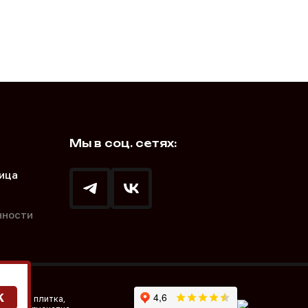
Мы в соц. сетях:
ица
нности
K
инкера: плитка,