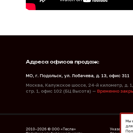
Адреса офисов продаж:
МО, г. Подольск, ул. Лобачева, д. 13, офис 311
Москва, Калужское шоссе, 24-й километр, д. 1
стр. 1, офис 102 (БЦ Высота) —
Временно закр
Мы 
для
2010–2026
© ООО «Тесла»
Указанные н
Пол