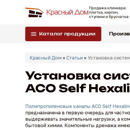
Перейти
Продажа клинкера:
к
плитка, кирпич,
основному
ступени и брусчатка
содержанию
Каталог продукции
Произ
Вы
здесь
Красный Дом
»
Статьи
»
Установка систем
Установка си
ACO Self Hexal
Полипропиленовые каналы ACO Self Hexalin
предназначена в первую очередь для частно
выдерживать значительные нагрузки, а ко
бытовой химии. Компоненты дренажа имеют 