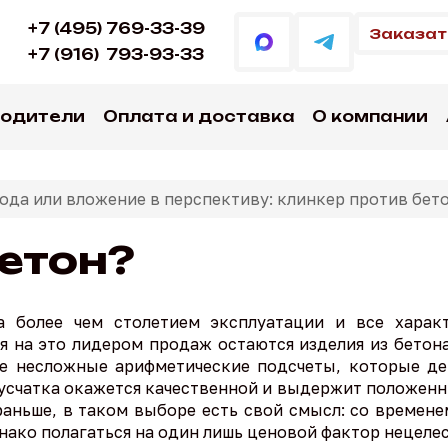
+7 (495) 769-33-39
Заказат
+7 (916)
793-93-33
водители
Оплата и доставка
О компании
да или вложение в перспективу: клинкер против бет
етон?
а более чем столетием эксплуатации и все харак
я на это лидером продаж остаются изделия из бетона
ме несложные арифметические подсчеты, которые 
русчатка окажется качественной и выдержит положенн
раньше, в таком выборе есть свой смысл: со времен
днако полагаться на один лишь ценовой фактор нецеле