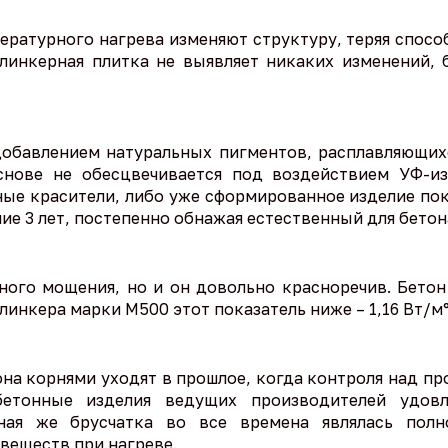
ратурного нагрева изменяют структуру, теряя спосо
линкерная плитка не выявляет никаких изменений,
добавлением натуральных пигментов, расплавляющих
снове не обесцвечивается под воздействием УФ-из
ые красители, либо уже сформированное изделие пок
ие 3 лет, постепенно обнажая естественный для бетон
ного мощения, но и он довольно красноречив. Бетон
линкера марки М500 этот показатель ниже – 1,16 Вт/м°
на корнями уходят в прошлое, когда контроля над пр
бетонные изделия ведущих производителей удо
ная же брусчатка во все времена являлась пол
веществ при нагреве.