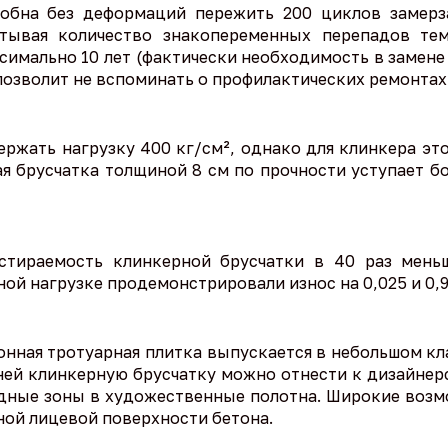
собна без деформаций пережить 200 циклов замерза
итывая количество знакопеременных перепадов те
имально 10 лет (фактически необходимость в замене
 позволит не вспоминать о профилактических ремонтах 
ржать нагрузку 400 кг/см², однако для клинкера это
ная брусчатка толщиной 8 см по прочности уступает
истираемость клинкерной брусчатки в 40 раз мень
ной нагрузке продемонстрировали износ на 0,025 и 0,
онная тротуарная плитка выпускается в небольшом к
ней клинкерную брусчатку можно отнести к дизайнер
одные зоны в художественные полотна. Широкие возм
ной лицевой поверхности бетона.