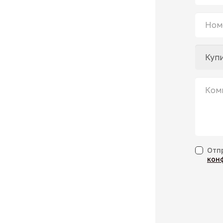
Отп
кон