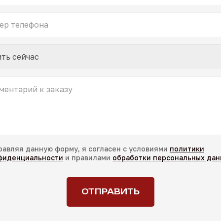
Ваше
Имя
*
Номер
телефона
*
Заказанный
товар
Комментарий
равляя данную форму, я согласен с условиями
политики
к
фиденциальности
и правилами
обработки персональных дан
заказу
confidencial
*
ОТПРАВИТЬ