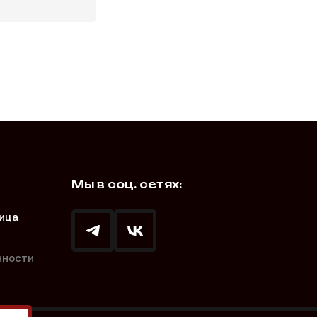
Мы в соц. сетях:
ица
нности