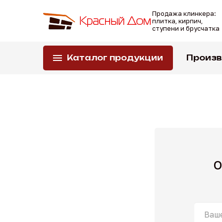
Перейти
Продажа клинкера:
к
плитка, кирпич,
основному
ступени и брусчатка
содержанию
Каталог продукции
Произ
Вы
здесь
О