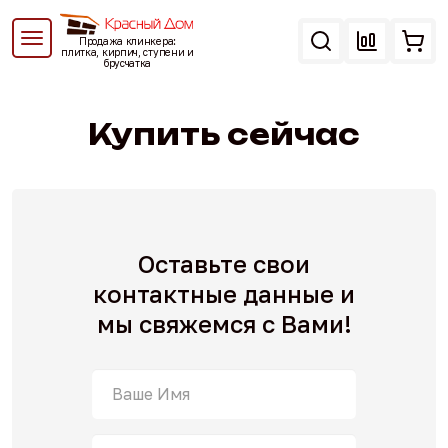
Перейти
к
Продажа клинкера:
основному
плитка, кирпич, ступени и
брусчатка
содержанию
Вы
здесь
Купить сейчас
Оставьте свои
контактные данные
и
мы свяжемся с Вами!
Ваше